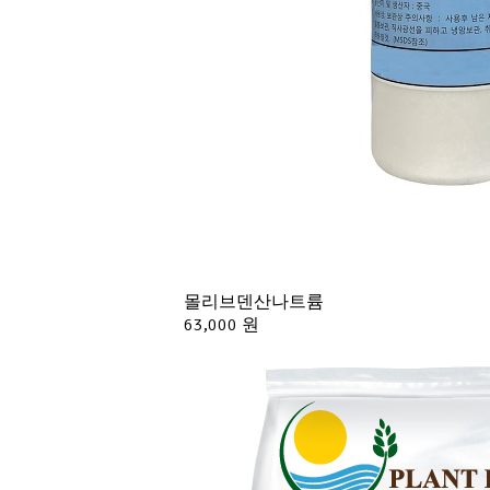
몰리브덴산나트륨
63,000 원