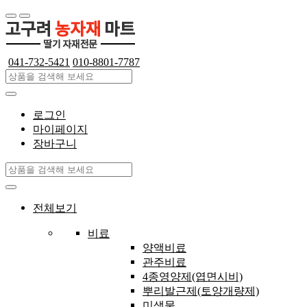
041-732-5421
010-8801-7787
로그인
마이페이지
장바구니
전체보기
비료
양액비료
관주비료
4종영양제(엽면시비)
뿌리발근제(토양개량제)
미생물