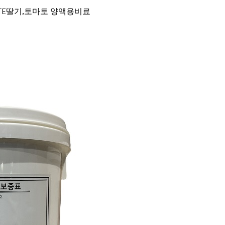
gO+TE딸기,토마토 양액용비료