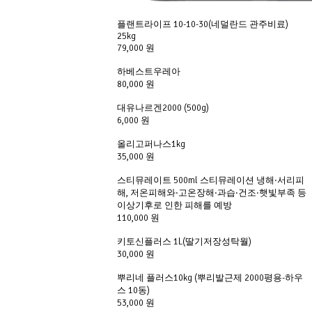
플랜트라이프 10-10-30(네덜란드 관주비료)
25kg
79,000 원
하베스트우레아
80,000 원
대유나르겐2000 (500g)
6,000 원
올리고퍼나스1kg
35,000 원
스티뮤레이트 500ml 스티뮤레이션 냉해·서리피
해, 저온피해와·고온장해·과습·건조·햇빛부족 등
이상기후로 인한 피해를 예방
110,000 원
키토신플러스 1L(딸기저장성탁월)
30,000 원
뿌리네 플러스10kg (뿌리발근제 2000평용-하우
스 10동)
53,000 원