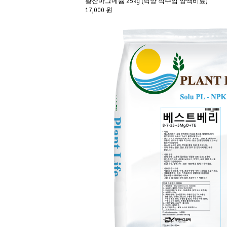
황산마그네슘 25kg (덕양 직수입 양액비료)
17,000 원