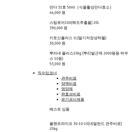
만다 31호 50ml［식물활성만다효소］
44,000 원
스팀퓨어100(해조추출물) 20L
390,000 원
키토신플러스 1L(딸기저장성탁월)
30,000 원
뿌리네 플러스10kg (뿌리발근제 2000평용-하우
스 10동)
53,000 원
직수입코너
관주비료
양액비료
영양제
완효성비료
유기공시제품
베스트 상품
플랜트라이프 30-10-10(네덜란드 관주비료)
25kg