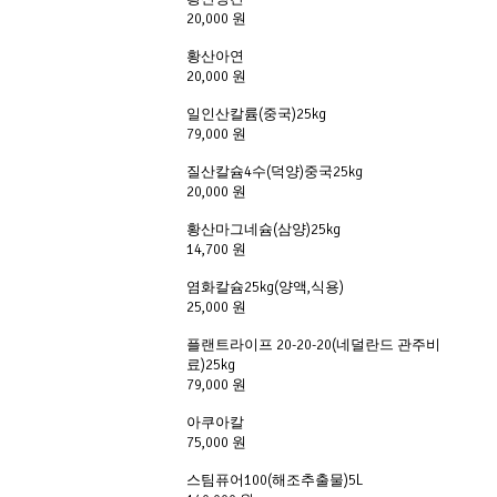
20,000 원
황산아연
20,000 원
일인산칼륨(중국)25kg
79,000 원
질산칼슘4수(덕양)중국25kg
20,000 원
황산마그네슘(삼양)25kg
14,700 원
염화칼슘25kg(양액,식용)
25,000 원
플랜트라이프 20-20-20(네덜란드 관주비
료)25kg
79,000 원
아쿠아칼
75,000 원
스팀퓨어100(해조추출물)5L