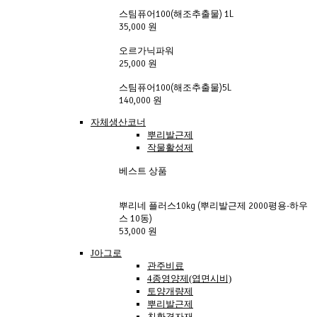
스팀퓨어100(해조추출물) 1L
35,000 원
오르가닉파워
25,000 원
스팀퓨어100(해조추출물)5L
140,000 원
자체생산코너
뿌리발근제
작물활성제
베스트 상품
뿌리네 플러스10kg (뿌리발근제 2000평용-하우
스 10동)
53,000 원
J아그로
관주비료
4종영양제(엽면시비)
토양개량제
뿌리발근제
친환경자재