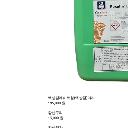
액상킬레이트철(액상철)야라
195,000 원
황산구리
13,000 원
황산망간