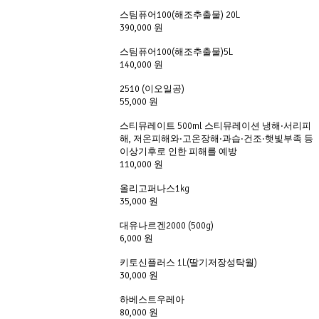
스팀퓨어100(해조추출물) 20L
390,000 원
스팀퓨어100(해조추출물)5L
140,000 원
2510 (이오일공)
55,000 원
스티뮤레이트 500ml 스티뮤레이션 냉해·서리피
해, 저온피해와·고온장해·과습·건조·햇빛부족 등
이상기후로 인한 피해를 예방
110,000 원
올리고퍼나스1kg
35,000 원
대유나르겐2000 (500g)
6,000 원
키토신플러스 1L(딸기저장성탁월)
30,000 원
하베스트우레아
80,000 원