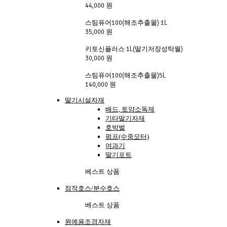
44,000 원
스팀퓨어100(해조추출물) 1L
35,000 원
키토신플러스 1L(딸기저장성탁월)
30,000 원
스팀퓨어100(해조추출물)5L
140,000 원
딸기시설자재
배드, 토양소독제
기타딸기자재
호박벌
펌프(수중모터)
여과기
딸기포트
베스트 상품
점적호스/분수호스
베스트 상품
원예용조경자재