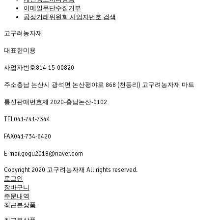
이메일무단수집거부
공정거래위원회 사업자번호 검색
고구려농자재
대표
한미용
사업자번호
814-15-00820
주소
충남 논산시 광석면 논산평야로 868 (천동리) 고구려농자재 마트
통신판매번호
제 2020-충남논산-0102
TEL
041-741-7344
FAX
041-734-6420
E-mail
gogu2018@naver.com
Copyright 2020 고구려농자재 All rights reserved.
로그인
장바구니
주문내역
최근본상품