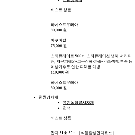
베스트 상품
하베스트우레아
80,000 원
아쿠아칼
75,000 원
스티뮤레이트 500ml 스티뮤레이션 냉해·서리피
해, 저온피해와·고온장해·과습·건조·햇빛부족 등
이상기후로 인한 피해를 예방
110,000 원
하베스트우레아
80,000 원
친환경자재
유기농업공시자재
천적
베스트 상품
만다 31호 50ml［식물활성만다효소］