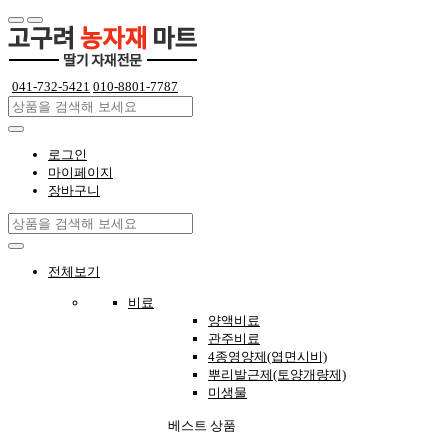
041-732-5421
010-8801-7787
로그인
마이페이지
장바구니
전체보기
비료
양액비료
관주비료
4종영양제(엽면시비)
뿌리발근제(토양개량제)
미생물
베스트 상품