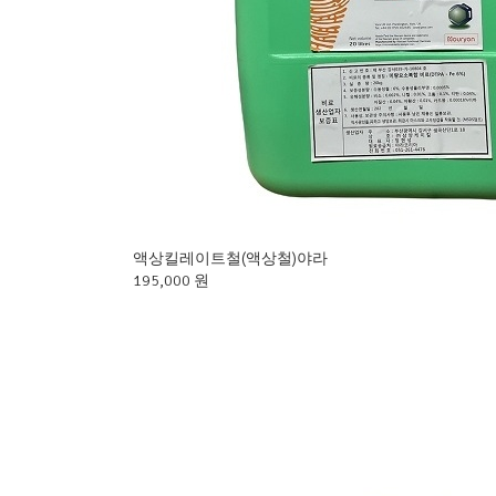
액상킬레이트철(액상철)야라
195,000 원