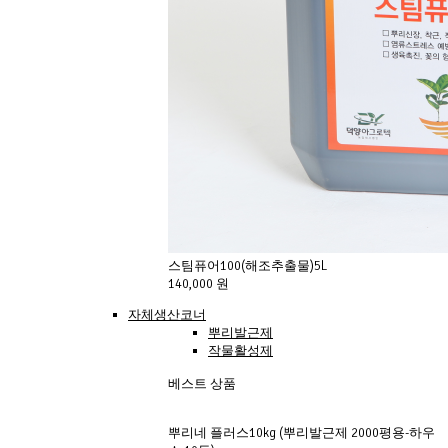
스팀퓨어100(해조추출물)5L
140,000 원
자체생산코너
뿌리발근제
작물활성제
베스트 상품
뿌리네 플러스10kg (뿌리발근제 2000평용-하우