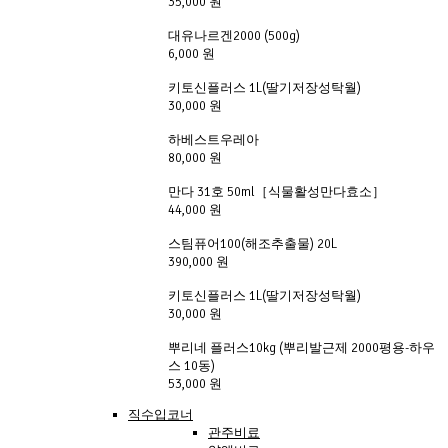
35,000 원
대유나르겐2000 (500g)
6,000 원
키토신플러스 1L(딸기저장성탁월)
30,000 원
하베스트우레아
80,000 원
만다 31호 50ml［식물활성만다효소］
44,000 원
스팀퓨어100(해조추출물) 20L
390,000 원
키토신플러스 1L(딸기저장성탁월)
30,000 원
뿌리네 플러스10kg (뿌리발근제 2000평용-하우
스 10동)
53,000 원
직수입코너
관주비료