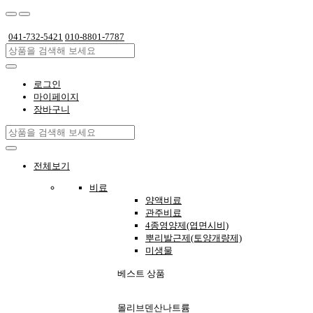
041-732-5421
010-8801-7787
로그인
마이페이지
장바구니
전체보기
비료
양액비료
관주비료
4종영양제(엽면시비)
뿌리발근제(토양개량제)
미생물
베스트 상품
몰리브덴산나트륨