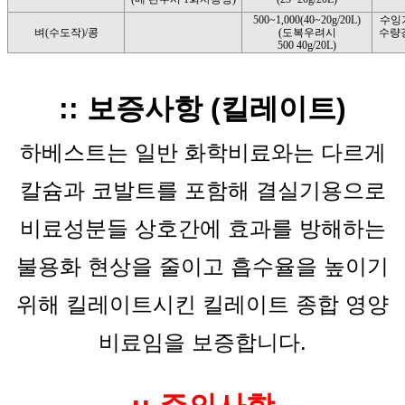
500~1,000(40~20g/20L)
수잉기
벼(수도작)/콩
(도복우려시
수량
500 40g/20L)
:: 보증사항 (킬레이트)
하베스트는 일반 화학비료와는 다르게
칼슘과 코발트를 포함해 결실기용으로
비료성분들 상호간에 효과를 방해하는
불용화 현상을 줄이고 흡수율을 높이기
위해 킬레이트시킨 킬레이트 종합 영양
비료임을 보증합니다.