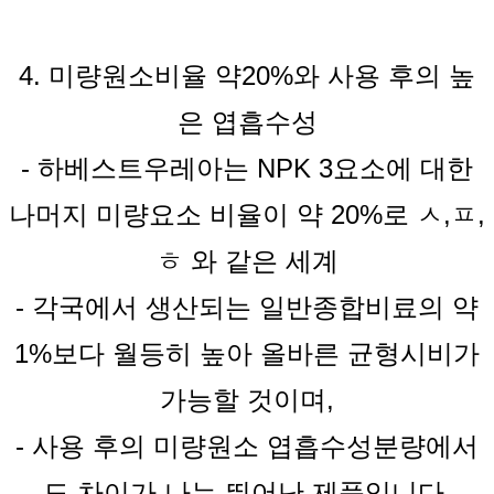
4. 미량원소비율 약20%와 사용 후의 높
은 엽흡수성
-
하베스트
우레아는
NPK 3요소에 대한
나머지 미량요소 비율이 약 20%로 ㅅ,ㅍ,
ㅎ 와 같은 세계
-
각국에서 생산되는 일반종합비료의 약
1%보다 월등히 높아 올바른 균형시비가
가능할 것이며,
-
사용 후의 미량원소 엽흡수성분량에서
도 차이가 나는 뛰어난 제품입니다.