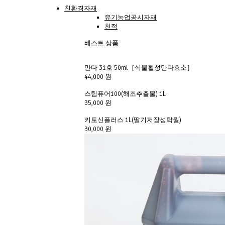
친환경자재
유기농업공시자재
천적
베스트 상품
만다 31호 50ml［식물활성만다효소］
44,000 원
스팀퓨어100(해조추출물) 1L
35,000 원
키토신플러스 1L(딸기저장성탁월)
30,000 원