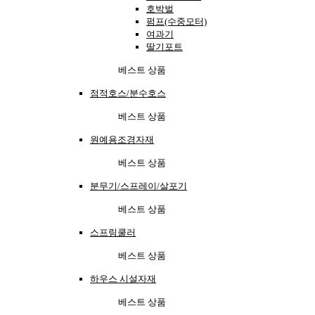
호박벌
펌프(수중모터)
여과기
딸기포트
베스트 상품
점적호스/분수호스
베스트 상품
원예용조경자재
베스트 상품
분무기/스프레이/살포기
베스트 상품
스프링쿨러
베스트 상품
하우스 시설자재
베스트 상품