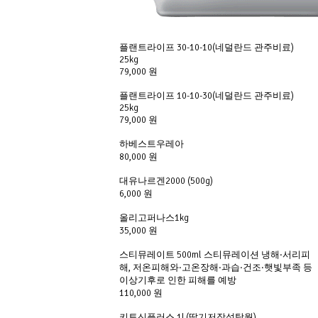
플랜트라이프 30-10-10(네덜란드 관주비료)
25kg
79,000 원
플랜트라이프 10-10-30(네덜란드 관주비료)
25kg
79,000 원
하베스트우레아
80,000 원
대유나르겐2000 (500g)
6,000 원
올리고퍼나스1kg
35,000 원
스티뮤레이트 500ml 스티뮤레이션 냉해·서리피
해, 저온피해와·고온장해·과습·건조·햇빛부족 등
이상기후로 인한 피해를 예방
110,000 원
키토신플러스 1L(딸기저장성탁월)