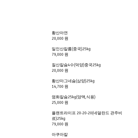
황산아연
20,000 원
일인산칼륨(중국)25kg
79,000 원
질산칼슘4수(덕양)중국25kg
20,000 원
황산마그네슘(삼양)25kg
14,700 원
염화칼슘25kg(양액,식용)
25,000 원
플랜트라이프 20-20-20(네덜란드 관주비
료)25kg
79,000 원
아쿠아칼