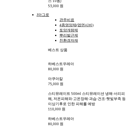
스 10동)
53,000 원
J아그로
관주비료
4종영양제(엽면시비)
토양개량제
뿌리발근제
친환경자재
베스트 상품
하베스트우레아
80,000 원
아쿠아칼
75,000 원
스티뮤레이트 500ml 스티뮤레이션 냉해·서리피
해, 저온피해와·고온장해·과습·건조·햇빛부족 등
이상기후로 인한 피해를 예방
110,000 원
하베스트우레아
80,000 원