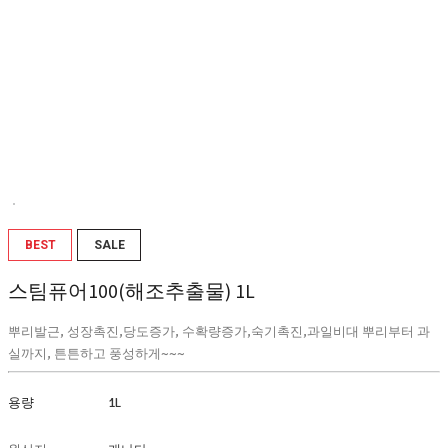
BEST
SALE
스팀퓨어100(해조추출물) 1L
뿌리발근, 성장촉진,당도증가, 수확량증가,숙기촉진,과일비대 뿌리부터 과
실까지, 튼튼하고 풍성하게~~~
용량
1L