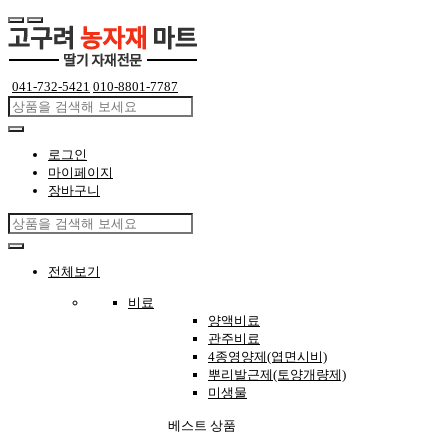
041-732-5421
010-8801-7787
로그인
마이페이지
장바구니
전체보기
비료
양액비료
관주비료
4종영양제(엽면시비)
뿌리발근제(토양개량제)
미생물
베스트 상품