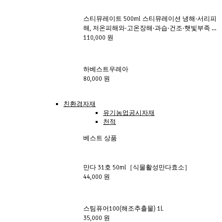
스티뮤레이트 500ml 스티뮤레이션 냉해·서리피
해, 저온피해와·고온장해·과습·건조·햇빛부족 등
이상기후로 인한 피해를 예방
110,000 원
하베스트우레아
80,000 원
친환경자재
유기농업공시자재
천적
베스트 상품
만다 31호 50ml［식물활성만다효소］
44,000 원
스팀퓨어100(해조추출물) 1L
35,000 원