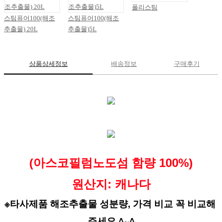
폴리스팀
스팀퓨어100(해조
스팀퓨어100(해조
추출물) 20L
추출물)5L
상품상세정보
배송정보
구매후기
(아스코필럼노도섬 함량 100%
)
원산지: 캐나다
※타사제품 해조추출물 성분량, 가격 비교 꼭 비교해 
주세요 ^~^