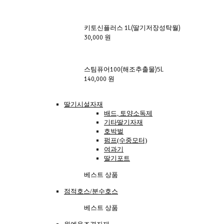
키토신플러스 1L(딸기저장성탁월)
30,000 원
스팀퓨어100(해조추출물)5L
140,000 원
딸기시설자재
배드, 토양소독제
기타딸기자재
호박벌
펌프(수중모터)
여과기
딸기포트
베스트 상품
점적호스/분수호스
베스트 상품