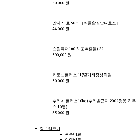
80,000 원
만다 31호 50ml［식물활성만다효소］
44,000 원
스팀퓨어100(해조추출물) 20L
390,000 원
키토신플러스 1L(딸기저장성탁월)
30,000 원
뿌리네 플러스10kg (뿌리발근제 2000평용-하우
스 10동)
53,000 원
직수입코너
관주비료
양액비료