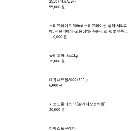
2510 (이오일공)
55,000 원
스티뮤레이트 500ml 스티뮤레이션 냉해·서리피
해, 저온피해와·고온장해·과습·건조·햇빛부족 등
이상기후로 인한 피해를 예방
110,000 원
올리고퍼나스1kg
35,000 원
대유나르겐2000 (500g)
6,000 원
키토신플러스 1L(딸기저장성탁월)
30,000 원
하베스트우레아