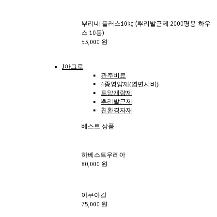
뿌리네 플러스10kg (뿌리발근제 2000평용-하우
스 10동)
53,000 원
J아그로
관주비료
4종영양제(엽면시비)
토양개량제
뿌리발근제
친환경자재
베스트 상품
하베스트우레아
80,000 원
아쿠아칼
75,000 원