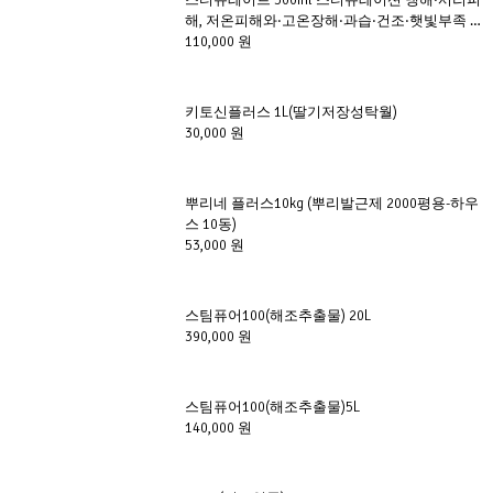
스티뮤레이트 500ml 스티뮤레이션 냉해·서리피
해, 저온피해와·고온장해·과습·건조·햇빛부족 등
이상기후로 인한 피해를 예방
110,000 원
키토신플러스 1L(딸기저장성탁월)
30,000 원
뿌리네 플러스10kg (뿌리발근제 2000평용-하우
스 10동)
53,000 원
스팀퓨어100(해조추출물) 20L
390,000 원
스팀퓨어100(해조추출물)5L
140,000 원