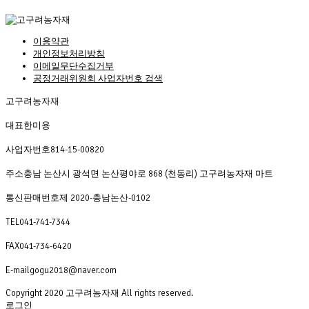
이용약관
개인정보처리방침
이메일무단수집거부
공정거래위원회 사업자번호 검색
고구려농자재
대표
한미용
사업자번호
814-15-00820
주소
충남 논산시 광석면 논산평야로 868 (천동리) 고구려농자재 마트
통신판매번호
제 2020-충남논산-0102
TEL
041-741-7344
FAX
041-734-6420
E-mail
gogu2018@naver.com
Copyright 2020 고구려농자재 All rights reserved.
로그인