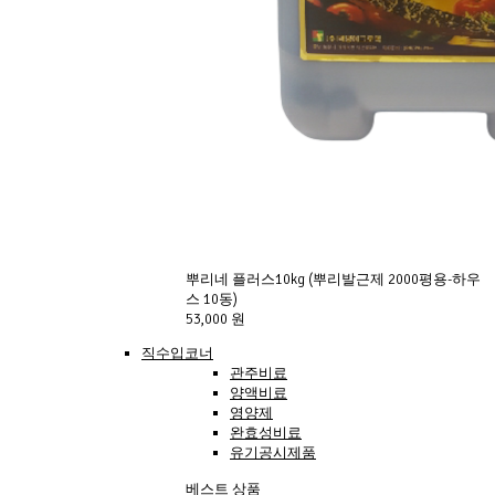
뿌리네 플러스10kg (뿌리발근제 2000평용-하우
스 10동)
53,000 원
직수입코너
관주비료
양액비료
영양제
완효성비료
유기공시제품
베스트 상품