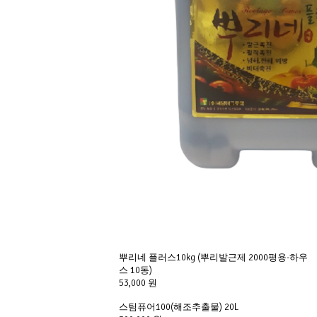
뿌리네 플러스10kg (뿌리발근제 2000평용-하우
스 10동)
53,000 원
스팀퓨어100(해조추출물) 20L