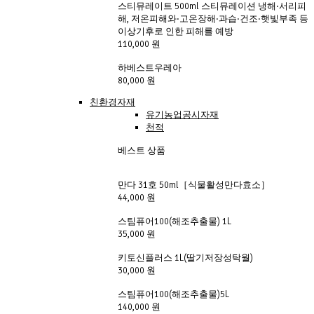
스티뮤레이트 500ml 스티뮤레이션 냉해·서리피
해, 저온피해와·고온장해·과습·건조·햇빛부족 등
이상기후로 인한 피해를 예방
110,000 원
하베스트우레아
80,000 원
친환경자재
유기농업공시자재
천적
베스트 상품
만다 31호 50ml［식물활성만다효소］
44,000 원
스팀퓨어100(해조추출물) 1L
35,000 원
키토신플러스 1L(딸기저장성탁월)
30,000 원
스팀퓨어100(해조추출물)5L
140,000 원