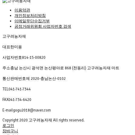
이용약관
개인정보처리방침
이메일무단수집거부
공정거래위원회 사업자번호 검색
고구려농자재
대표
한미용
사업자번호
814-15-00820
주소
충남 논산시 광석면 논산평야로 868 (천동리) 고구려농자재 마트
통신판매번호
제 2020-충남논산-0102
TEL
041-741-7344
FAX
041-734-6420
E-mail
gogu2018@naver.com
Copyright 2020 고구려농자재 All rights reserved.
로그인
장바구니