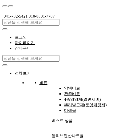
041-732-5421
010-8801-7787
로그인
마이페이지
장바구니
전체보기
비료
양액비료
관주비료
4종영양제(엽면시비)
뿌리발근제(토양개량제)
미생물
베스트 상품
몰리브덴산나트륨