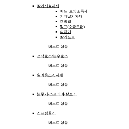
딸기시설자재
배드, 토양소독제
기타딸기자재
호박벌
펌프(수중모터)
여과기
딸기포트
베스트 상품
점적호스/분수호스
베스트 상품
원예용조경자재
베스트 상품
분무기/스프레이/살포기
베스트 상품
스프링쿨러
베스트 상품