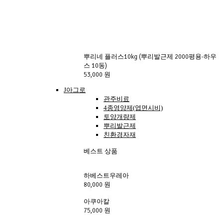
뿌리네 플러스10kg (뿌리발근제 2000평용-하우
스 10동)
53,000 원
J아그로
관주비료
4종영양제(엽면시비)
토양개량제
뿌리발근제
친환경자재
베스트 상품
하베스트우레아
80,000 원
아쿠아칼
75,000 원