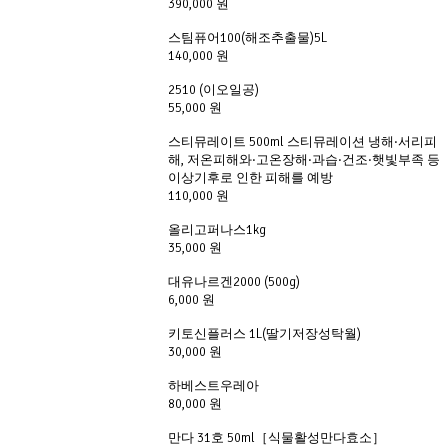
390,000 원
스팀퓨어100(해조추출물)5L
140,000 원
2510 (이오일공)
55,000 원
스티뮤레이트 500ml 스티뮤레이션 냉해·서리피
해, 저온피해와·고온장해·과습·건조·햇빛부족 등
이상기후로 인한 피해를 예방
110,000 원
올리고퍼나스1kg
35,000 원
대유나르겐2000 (500g)
6,000 원
키토신플러스 1L(딸기저장성탁월)
30,000 원
하베스트우레아
80,000 원
만다 31호 50ml［식물활성만다효소］