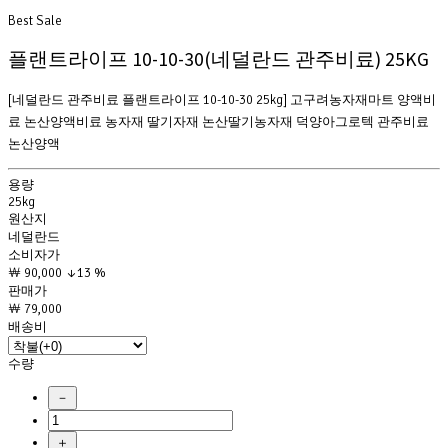
Best
Sale
플랜트라이프 10-10-30(네덜란드 관주비료) 25KG
[네덜란드 관주비료 플랜트라이프 10-10-30 25kg] 고구려농자재마트 양액비
료 논산양액비료 농자재 딸기자재 논산딸기농자재 덕양아그로텍 관주비료
논산양액
용량
25kg
원산지
네덜란드
소비자가
￦ 90,000
↓13 %
판매가
￦ 79,000
배송비
수량
－
＋