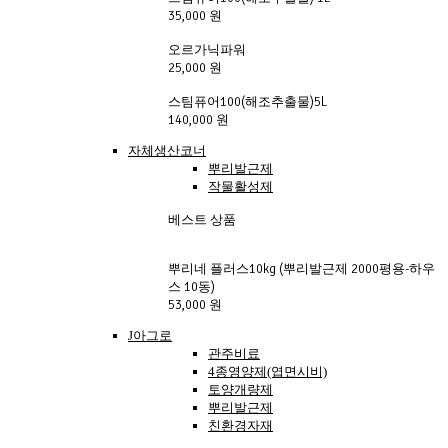
35,000 원
오르가닉파워
25,000 원
스팀퓨어100(해조추출물)5L
140,000 원
자체생산코너
뿌리발근제
작물활성제
베스트 상품
뿌리네 플러스10kg (뿌리발근제 2000평용-하우
스 10동)
53,000 원
J아그로
관주비료
4종영양제(엽면시비)
토양개량제
뿌리발근제
친환경자재