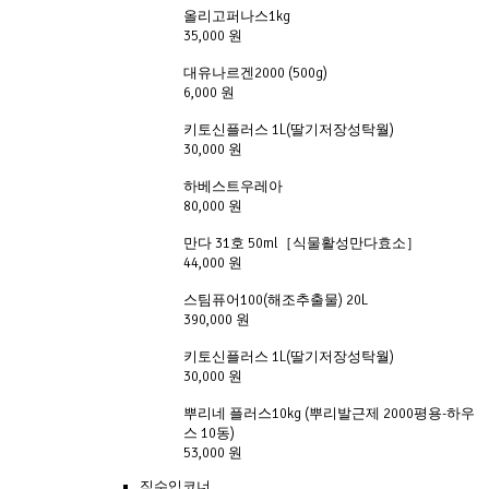
올리고퍼나스1kg
35,000 원
대유나르겐2000 (500g)
6,000 원
키토신플러스 1L(딸기저장성탁월)
30,000 원
하베스트우레아 
80,000 원
만다 31호 50ml［식물활성만다효소］ 
44,000 원
스팀퓨어100(해조추출물) 20L
390,000 원
키토신플러스 1L(딸기저장성탁월)
30,000 원
뿌리네 플러스10kg (뿌리발근제 2000평용-하우
스 10동)
53,000 원
직수입코너