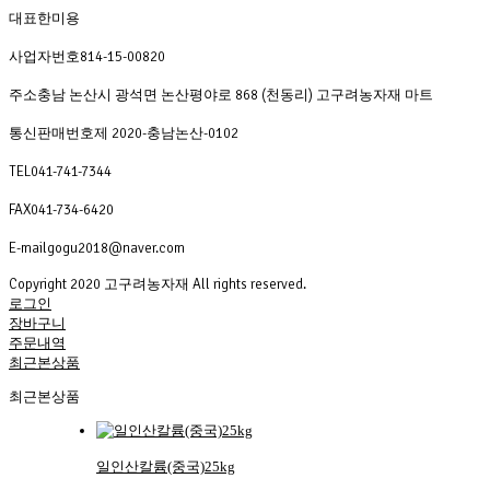
대표
한미용
사업자번호
814-15-00820
주소
충남 논산시 광석면 논산평야로 868 (천동리) 고구려농자재 마트
통신판매번호
제 2020-충남논산-0102
TEL
041-741-7344
FAX
041-734-6420
E-mail
gogu2018@naver.com
Copyright 2020 고구려농자재 All rights reserved. 
로그인
장바구니
주문내역
최근본상품
최근본상품
일인산칼륨(중국)25kg