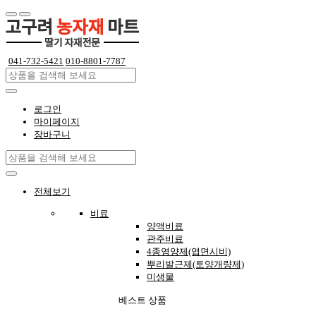
 
041-732-5421
 
010-8801-7787
로그인
마이페이지
장바구니
전체보기
비료
양액비료
관주비료
4종영양제(엽면시비)
뿌리발근제(토양개량제)
미생물
베스트 상품