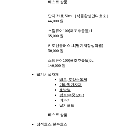
베스트 상품
만다 31호 50ml［식물활성만다효소］ 
44,000 원
스팀퓨어100(해조추출물) 1L
35,000 원
키토신플러스 1L(딸기저장성탁월)
30,000 원
스팀퓨어100(해조추출물)5L
140,000 원
딸기시설자재
배드, 토양소독제
기타딸기자재
호박벌
펌프(수중모터)
여과기
딸기포트
베스트 상품
점적호스/분수호스