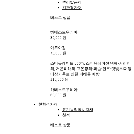
뿌리발근제
친환경자재
베스트 상품
하베스트우레아
80,000 원
아쿠아칼
75,000 원
스티뮤레이트 500ml 스티뮤레이션 냉해·서리피
해, 저온피해와·고온장해·과습·건조·햇빛부족 등
이상기후로 인한 피해를 예방
110,000 원
하베스트우레아
80,000 원
친환경자재
유기농업공시자재
천적
베스트 상품