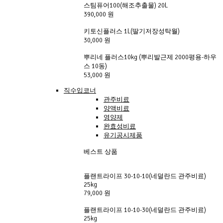
스팀퓨어100(해조추출물) 20L
390,000 원
키토신플러스 1L(딸기저장성탁월)
30,000 원
뿌리네 플러스10kg (뿌리발근제 2000평용-하우
스 10동)
53,000 원
직수입코너
관주비료
양액비료
영양제
완효성비료
유기공시제품
베스트 상품
플랜트라이프 30-10-10(네덜란드 관주비료)
25kg
79,000 원
플랜트라이프 10-10-30(네덜란드 관주비료)
25kg