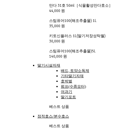
만다 31호 50ml［식물활성만다효소］
44,000 원
스팀퓨어100(해조추출물) 1L
35,000 원
키토신플러스 1L(딸기저장성탁월)
30,000 원
스팀퓨어100(해조추출물)5L
140,000 원
딸기시설자재
배드, 토양소독제
기타딸기자재
호박벌
펌프(수중모터)
여과기
딸기포트
베스트 상품
점적호스/분수호스
베스트 상품