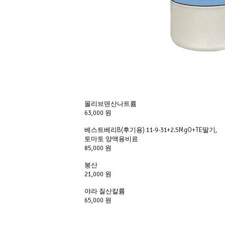
몰리브덴산나트륨
63,000 원
베스트베리B(후기용) 11-9-31+2.5MgO+TE딸기,
토마토 양액용비료
85,000 원
붕산
21,000 원
야라 질산칼륨
65,000 원