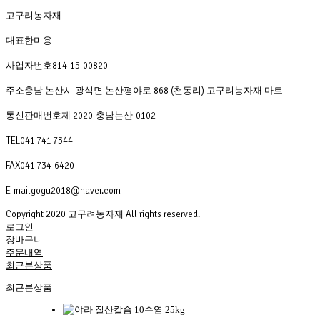
고구려농자재
대표
한미용
사업자번호
814-15-00820
주소
충남 논산시 광석면 논산평야로 868 (천동리) 고구려농자재 마트
통신판매번호
제 2020-충남논산-0102
TEL
041-741-7344
FAX
041-734-6420
E-mail
gogu2018@naver.com
Copyright 2020 고구려농자재 All rights reserved.
로그인
장바구니
주문내역
최근본상품
최근본상품