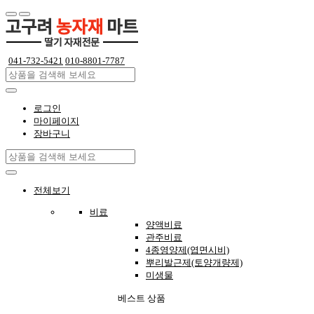
041-732-5421
010-8801-7787
로그인
마이페이지
장바구니
전체보기
비료
양액비료
관주비료
4종영양제(엽면시비)
뿌리발근제(토양개량제)
미생물
베스트 상품