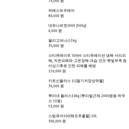
79,000 원
하베스트우레아
80,000 원
대유나르겐2000 (500g)
6,000 원
올리고퍼나스1kg
35,000 원
스티뮤레이트 500ml 스티뮤레이션 냉해·서리피
해, 저온피해와·고온장해·과습·건조·햇빛부족 등
이상기후로 인한 피해를 예방
110,000 원
키토신플러스 1L(딸기저장성탁월)
30,000 원
뿌리네 플러스10kg (뿌리발근제 2000평용-하우
스 10동)
53,000 원
스팀퓨어100(해조추출물) 20L
390,000 원