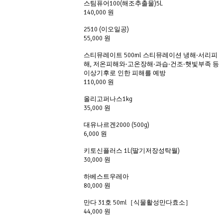
스팀퓨어100(해조추출물)5L
140,000 원
2510 (이오일공)
55,000 원
스티뮤레이트 500ml 스티뮤레이션 냉해·서리피
해, 저온피해와·고온장해·과습·건조·햇빛부족 등
이상기후로 인한 피해를 예방
110,000 원
올리고퍼나스1kg
35,000 원
대유나르겐2000 (500g)
6,000 원
키토신플러스 1L(딸기저장성탁월)
30,000 원
하베스트우레아
80,000 원
만다 31호 50ml［식물활성만다효소］
44,000 원