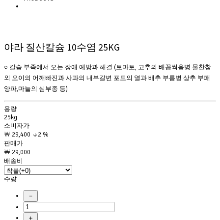
야라 질산칼슘 10수염 25KG
○ 칼슘 부족에서 오는 장애 예방과 해결 (토마토, 고추의 배꼽썩음병 물찬참
외 오이의 어깨빠진과 사과의 내부갈변 포도의 열과 배추 부름병 상추 부패
양파,마늘의 심부종 등)
용량
25kg
소비자가
￦ 29,400
↓2 %
판매가
￦ 29,000
배송비
수량
－
＋