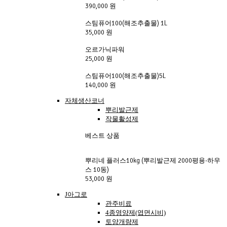
390,000 원
스팀퓨어100(해조추출물) 1L
35,000 원
오르가닉파워
25,000 원
스팀퓨어100(해조추출물)5L
140,000 원
자체생산코너
뿌리발근제
작물활성제
베스트 상품
뿌리네 플러스10kg (뿌리발근제 2000평용-하우
스 10동)
53,000 원
J아그로
관주비료
4종영양제(엽면시비)
토양개량제