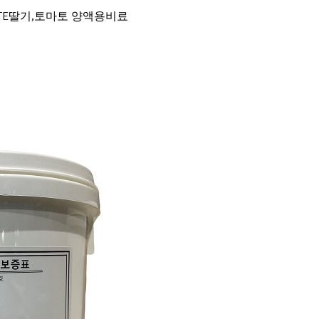
gO+TE딸기,토마토 양액용비료