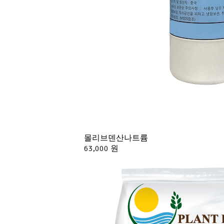
몰리브덴산나트륨
63,000 원