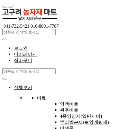
041-732-5421
010-8801-7787
로그인
마이페이지
장바구니
전체보기
비료
양액비료
관주비료
4종영양제(엽면시비)
뿌리발근제(토양개량제)
미생물