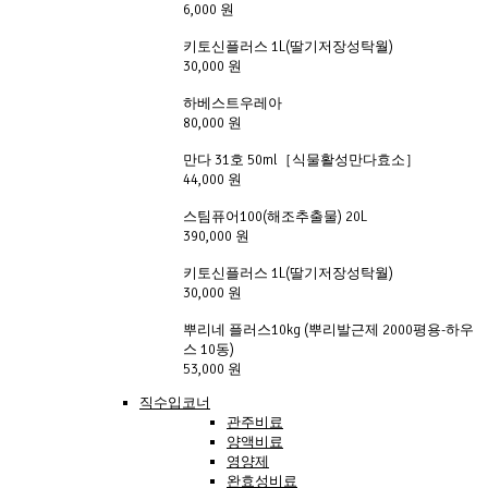
6,000 원
키토신플러스 1L(딸기저장성탁월)
30,000 원
하베스트우레아 
80,000 원
만다 31호 50ml［식물활성만다효소］ 
44,000 원
스팀퓨어100(해조추출물) 20L
390,000 원
키토신플러스 1L(딸기저장성탁월)
30,000 원
뿌리네 플러스10kg (뿌리발근제 2000평용-하우
스 10동)
53,000 원
직수입코너
관주비료
양액비료
영양제
완효성비료