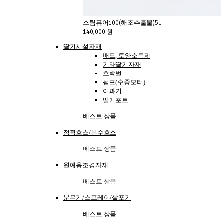
스팀퓨어100(해조추출물)5L
140,000 원
딸기시설자재
배드, 토양소독제
기타딸기자재
호박벌
펌프(수중모터)
여과기
딸기포트
베스트 상품
점적호스/분수호스
베스트 상품
원예용조경자재
베스트 상품
분무기/스프레이/살포기
베스트 상품