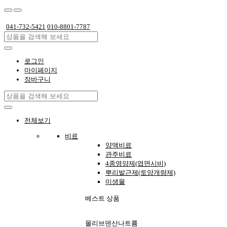
 
041-732-5421
 
010-8801-7787
로그인
마이페이지
장바구니
전체보기
비료
양액비료
관주비료
4종영양제(엽면시비)
뿌리발근제(토양개량제)
미생물
베스트 상품
몰리브덴산나트륨