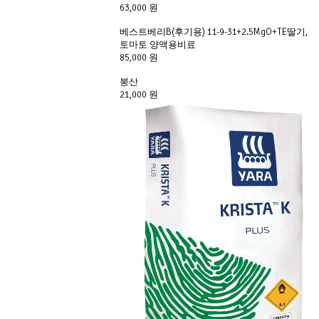
63,000 원
베스트베리B(후기용) 11-9-31+2.5MgO+TE딸기,
토마토 양액용비료
85,000 원
붕산
21,000 원