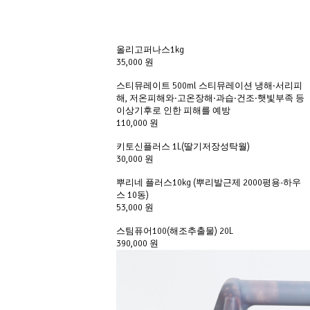
올리고퍼나스1kg
35,000 원
스티뮤레이트 500ml 스티뮤레이션 냉해·서리피
해, 저온피해와·고온장해·과습·건조·햇빛부족 등 
이상기후로 인한 피해를 예방
110,000 원
키토신플러스 1L(딸기저장성탁월)
30,000 원
뿌리네 플러스10kg (뿌리발근제 2000평용-하우
스 10동)
53,000 원
스팀퓨어100(해조추출물) 20L
390,000 원