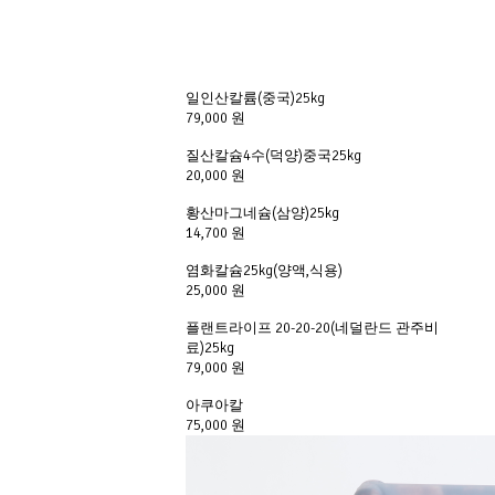
일인산칼륨(중국)25kg
79,000 원
질산칼슘4수(덕양)중국25kg
20,000 원
황산마그네슘(삼양)25kg
14,700 원
염화칼슘25kg(양액,식용)
25,000 원
플랜트라이프 20-20-20(네덜란드 관주비
료)25kg
79,000 원
아쿠아칼 
75,000 원