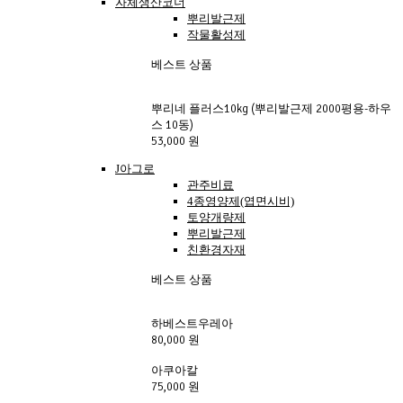
자체생산코너
뿌리발근제
작물활성제
베스트 상품
뿌리네 플러스10kg (뿌리발근제 2000평용-하우
스 10동)
53,000 원
J아그로
관주비료
4종영양제(엽면시비)
토양개량제
뿌리발근제
친환경자재
베스트 상품
하베스트우레아 
80,000 원
아쿠아칼 
75,000 원