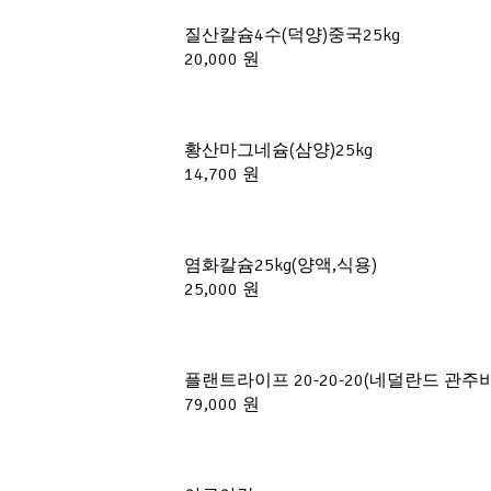
질산칼슘4수(덕양)중국25kg
20,000 원
황산마그네슘(삼양)25kg
14,700 원
염화칼슘25kg(양액,식용)
25,000 원
플랜트라이프 20-20-20(네덜란드 관주비
79,000 원