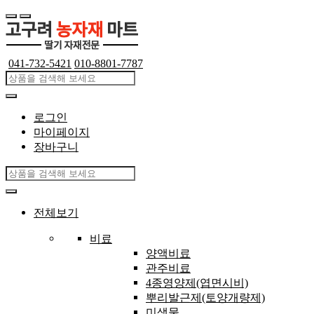
 
 
041-732-5421
010-8801-7787
로그인
마이페이지
장바구니
전체보기
비료
양액비료
관주비료
4종영양제(엽면시비)
뿌리발근제(토양개량제)
미생물