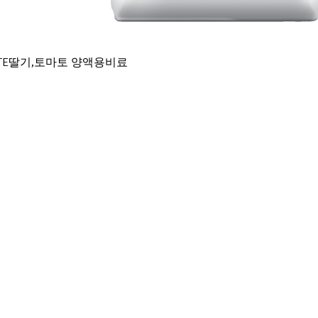
gO+TE딸기,토마토 양액용비료