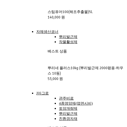
스팀퓨어100(해조추출물)5L
140,000 원
자체생산코너
뿌리발근제
작물활성제
베스트 상품
뿌리네 플러스10kg (뿌리발근제 2000평용-하우
스 10동)
53,000 원
J아그로
관주비료
4종영양제(엽면시비)
토양개량제
뿌리발근제
친환경자재