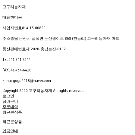
고구려농자재
대표
한미용
사업자번호
814-15-00820
주소
충남 논산시 광석면 논산평야로 868 (천동리) 고구려농자재 마트
통신판매번호
제 2020-충남논산-0102
TEL
041-741-7344
FAX
041-734-6420
E-mail
gogu2018@naver.com
Copyright 2020 고구려농자재 All rights reserved. 
로그인
장바구니
주문내역
최근본상품
최근본상품
입금안내