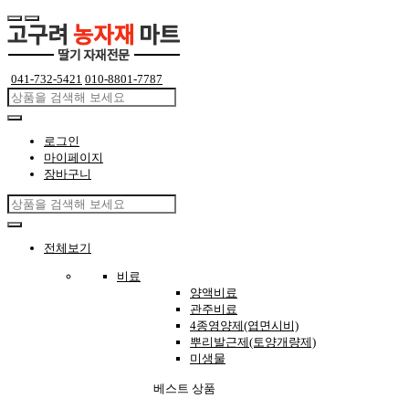
 
041-732-5421
 
010-8801-7787
로그인
마이페이지
장바구니
전체보기
비료
양액비료
관주비료
4종영양제(엽면시비)
뿌리발근제(토양개량제)
미생물
베스트 상품