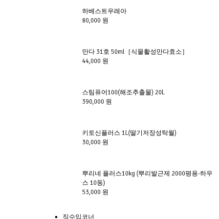
하베스트우레아 
80,000 원
만다 31호 50ml［식물활성만다효소］ 
44,000 원
스팀퓨어100(해조추출물) 20L
390,000 원
키토신플러스 1L(딸기저장성탁월)
30,000 원
뿌리네 플러스10kg (뿌리발근제 2000평용-하우
스 10동)
53,000 원
직수입코너