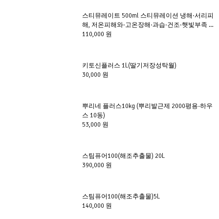
스티뮤레이트 500ml 스티뮤레이션 냉해·서리피
해, 저온피해와·고온장해·과습·건조·햇빛부족 등 
이상기후로 인한 피해를 예방
110,000 원
키토신플러스 1L(딸기저장성탁월)
30,000 원
뿌리네 플러스10kg (뿌리발근제 2000평용-하우
스 10동)
53,000 원
스팀퓨어100(해조추출물) 20L
390,000 원
스팀퓨어100(해조추출물)5L
140,000 원