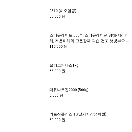
2510 (이오일공)
55,000 원
스티뮤레이트 500ml 스티뮤레이션 냉해·서리피
해, 저온피해와·고온장해·과습·건조·햇빛부족 등 
이상기후로 인한 피해를 예방
110,000 원
올리고퍼나스1kg
35,000 원
대유나르겐2000 (500g)
6,000 원
키토신플러스 1L(딸기저장성탁월)
30,000 원