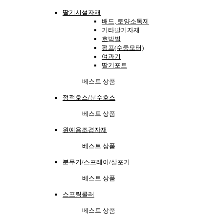
딸기시설자재
배드, 토양소독제
기타딸기자재
호박벌
펌프(수중모터)
여과기
딸기포트
베스트 상품
점적호스/분수호스
베스트 상품
원예용조경자재
베스트 상품
분무기/스프레이/살포기
베스트 상품
스프링쿨러
베스트 상품