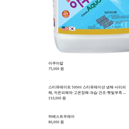
아쿠아칼 
75,000 원
스티뮤레이트 500ml 스티뮤레이션 냉해·서리피
해, 저온피해와·고온장해·과습·건조·햇빛부족 등 
이상기후로 인한 피해를 예방
110,000 원
하베스트우레아 
80,000 원