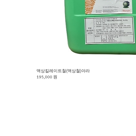
액상킬레이트철(액상철)야라
195,000 원