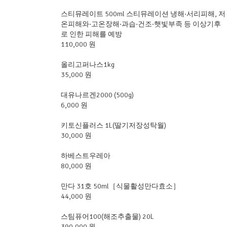
스티뮤레이트 500ml 스티뮤레이션 냉해·서리피해, 저
온피해와·고온장해·과습·건조·햇빛부족 등 이상기후
로 인한 피해를 예방
110,000 원
올리고퍼나스1kg
35,000 원
대유나르겐2000 (500g)
6,000 원
키토신플러스 1L(딸기저장성탁월)
30,000 원
하베스트우레아
80,000 원
만다 31호 50ml［식물활성만다효소］
44,000 원
스팀퓨어100(해조추출물) 20L
390,000 원