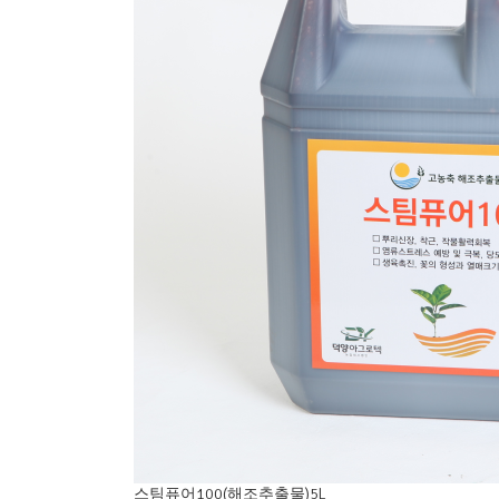
스팀퓨어100(해조추출물)5L