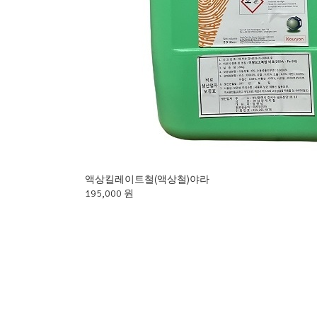
액상킬레이트철(액상철)야라
195,000 원