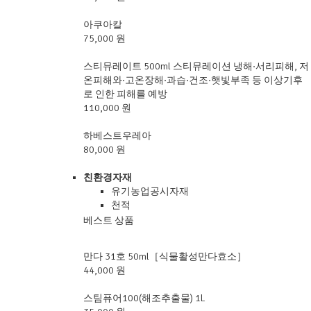
아쿠아칼
75,000 원
스티뮤레이트 500ml 스티뮤레이션 냉해·서리피해, 저
온피해와·고온장해·과습·건조·햇빛부족 등 이상기후
로 인한 피해를 예방
110,000 원
하베스트우레아
80,000 원
친환경자재
유기농업공시자재
천적
베스트 상품
만다 31호 50ml［식물활성만다효소］
44,000 원
스팀퓨어100(해조추출물) 1L