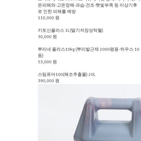
온피해와·고온장해·과습·건조·햇빛부족 등 이상기후
로 인한 피해를 예방
110,000 원
키토신플러스 1L(딸기저장성탁월)
30,000 원
뿌리네 플러스10kg (뿌리발근제 2000평용-하우스 10
동)
53,000 원
스팀퓨어100(해조추출물) 20L
390,000 원