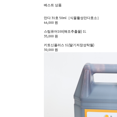
베스트 상품
만다 31호 50ml［식물활성만다효소］
44,000 원
스팀퓨어100(해조추출물) 1L
35,000 원
키토신플러스 1L(딸기저장성탁월)
30,000 원