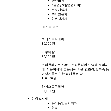
관주비료
4종영양제(엽면시비)
토양개량제
뿌리발근제
친환경자재
베스트 상품
하베스트우레아
80,000 원
아쿠아칼
75,000 원
스티뮤레이트 500ml 스티뮤레이션 냉해·서리피
해, 저온피해와·고온장해·과습·건조·햇빛부족 등
이상기후로 인한 피해를 예방
110,000 원
하베스트우레아
80,000 원
친환경자재
유기농업공시자재
천적