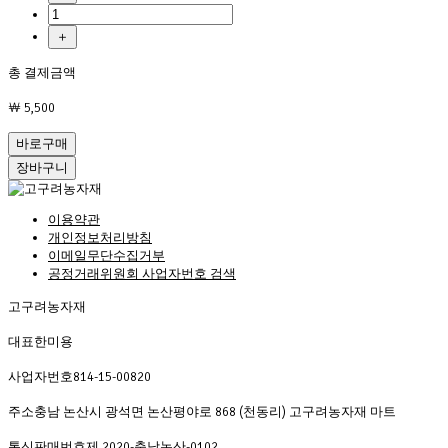
＋
총 결제금액
￦ 5,500
바로구매
장바구니
이용약관
개인정보처리방침
이메일무단수집거부
공정거래위원회 사업자번호 검색
고구려농자재
대표
한미용
사업자번호
814-15-00820
주소
충남 논산시 광석면 논산평야로 868 (천동리) 고구려농자재 마트
통신판매번호
제 2020-충남논산-0102