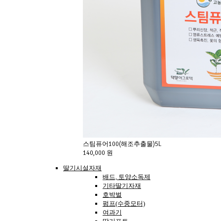
스팀퓨어100(해조추출물)5L
140,000 원
딸기시설자재
배드, 토양소독제
기타딸기자재
호박벌
펌프(수중모터)
여과기