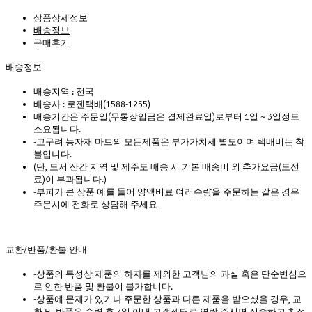
상품상세정보
배송정보
구매후기
배송정보
배송지역 :
전국
배송사 :
로젠택배(1588-1255)
배송기간은 주문일(무통장입금은 결제완료일)로부터 1일 ~ 3일정도
소요됩니다.
-고구려 농자재 마트의 모든제품은 부가가치세 별도이며 택배비는 착
불입니다.
(단, 도서 산간 지역 및 제주도 배송 시 기본 배송비 외 추가요금(도선
료)이 부과됩니다.)
-부피가 큰 상품 예를 들어 양액비료 여러수량을 주문하는 같은 경우
주문시에 전화로 상담해 주세요
교환/반품/환불 안내
-상품의 특성상 제품의 하자를 제외한 고객님의 과실 혹은 단순변심으
로 인한 반품 및 환불이 불가합니다.
-상품에 문제가 있거나 주문한 상품과 다른 제품을 받으셨을 경우, 교
환 및 반품은 수령 후 7일 이내 고객센터로 연락 주시면 신속하고 친절