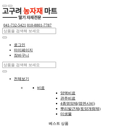
041-732-5421
010-8801-7787
로그인
마이페이지
장바구니
전체보기
비료
양액비료
관주비료
4종영양제(엽면시비)
뿌리발근제(토양개량제)
미생물
베스트 상품