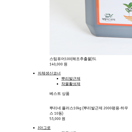
스팀퓨어100(해조추출물)5L
140,000 원
자체생산코너
뿌리발근제
작물활성제
베스트 상품
뿌리네 플러스10kg (뿌리발근제 2000평용-하우
스 10동)
53,000 원
J아그로