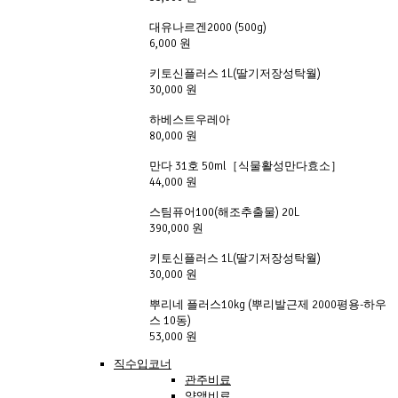
대유나르겐2000 (500g)
6,000 원
키토신플러스 1L(딸기저장성탁월)
30,000 원
하베스트우레아
80,000 원
만다 31호 50ml［식물활성만다효소］
44,000 원
스팀퓨어100(해조추출물) 20L
390,000 원
키토신플러스 1L(딸기저장성탁월)
30,000 원
뿌리네 플러스10kg (뿌리발근제 2000평용-하우
스 10동)
53,000 원
직수입코너
관주비료
양액비료