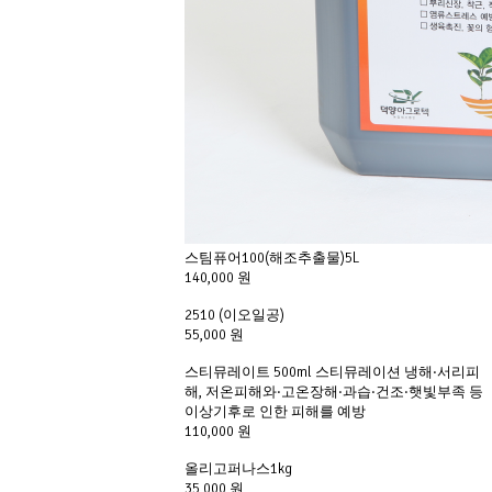
스팀퓨어100(해조추출물)5L
140,000 원
2510 (이오일공)
55,000 원
스티뮤레이트 500ml 스티뮤레이션 냉해·서리피
해, 저온피해와·고온장해·과습·건조·햇빛부족 등
이상기후로 인한 피해를 예방
110,000 원
올리고퍼나스1kg
35,000 원