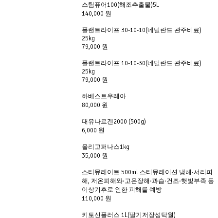
스팀퓨어100(해조추출물)5L
140,000 원
플랜트라이프 30-10-10(네덜란드 관주비료)
25kg
79,000 원
플랜트라이프 10-10-30(네덜란드 관주비료)
25kg
79,000 원
하베스트우레아
80,000 원
대유나르겐2000 (500g)
6,000 원
올리고퍼나스1kg
35,000 원
스티뮤레이트 500ml 스티뮤레이션 냉해·서리피
해, 저온피해와·고온장해·과습·건조·햇빛부족 등
이상기후로 인한 피해를 예방
110,000 원
키토신플러스 1L(딸기저장성탁월)