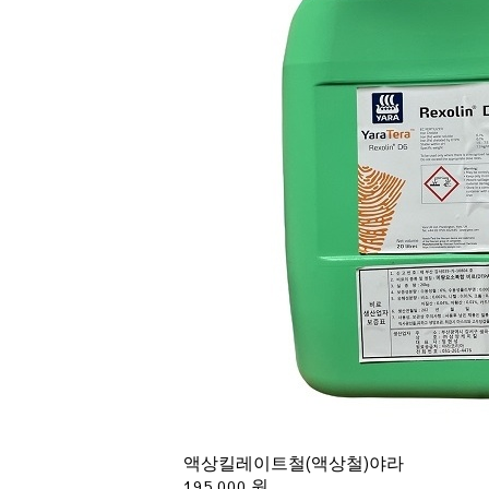
액상킬레이트철(액상철)야라
195,000 원