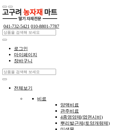
041-732-5421
010-8801-7787
로그인
마이페이지
장바구니
전체보기
비료
양액비료
관주비료
4종영양제(엽면시비)
뿌리발근제(토양개량제)
미생물