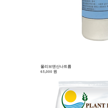
몰리브덴산나트륨
63,000 원