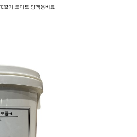
gO+TE딸기,토마토 양액용비료