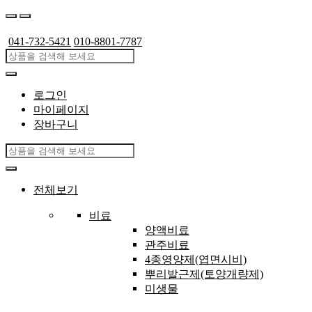
041-732-5421
010-8801-7787
로그인
마이페이지
장바구니
전체보기
비료
양액비료
관주비료
4종영양제(엽면시비)
뿌리발근제(토양개량제)
미생물