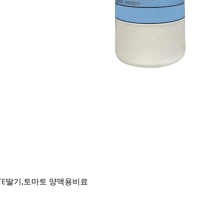
gO+TE딸기,토마토 양액용비료