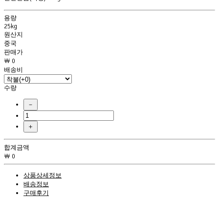
용량
25kg
원산지
중국
판매가
￦ 0
배송비
수량
－
＋
합계금액
￦ 0
상품상세정보
배송정보
구매후기