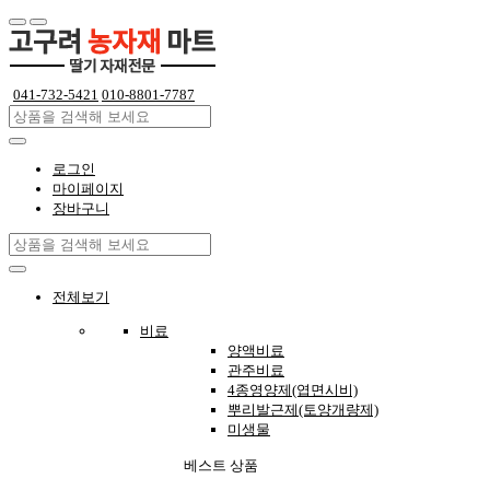
041-732-5421
010-8801-7787
로그인
마이페이지
장바구니
전체보기
비료
양액비료
관주비료
4종영양제(엽면시비)
뿌리발근제(토양개량제)
미생물
베스트 상품