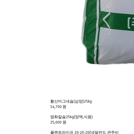
황산마그네슘(삼양)25kg
14,700 원
염화칼슘25kg(양액,식용)
25,000 원
플랜트라이프 20-20-20(네덜란드 관주비