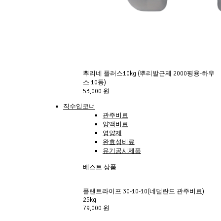
뿌리네 플러스10kg (뿌리발근제 2000평용-하우
스 10동)
53,000 원
직수입코너
관주비료
양액비료
영양제
완효성비료
유기공시제품
베스트 상품
플랜트라이프 30-10-10(네덜란드 관주비료)
25kg
79,000 원