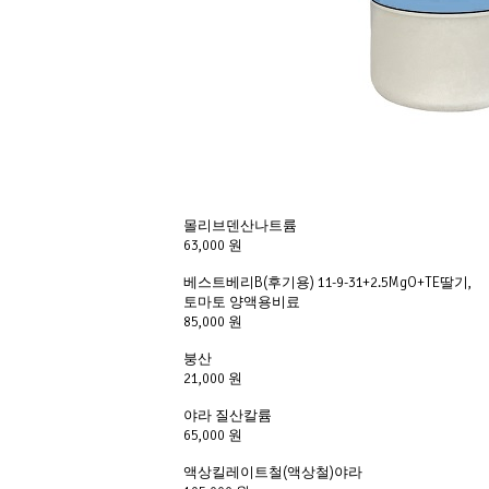
몰리브덴산나트륨
63,000 원
베스트베리B(후기용) 11-9-31+2.5MgO+TE딸기,
토마토 양액용비료
85,000 원
붕산
21,000 원
야라 질산칼륨
65,000 원
액상킬레이트철(액상철)야라