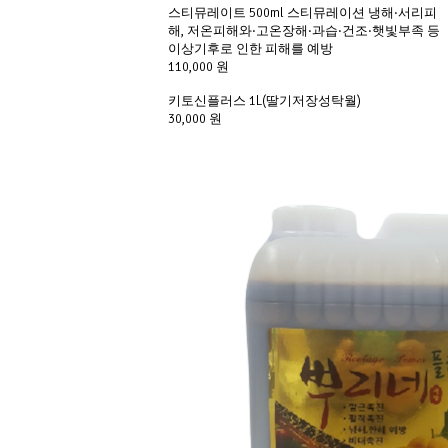
스티뮤레이트 500ml 스티뮤레이션 냉해·서리피
해, 저온피해와·고온장해·과습·건조·햇빛부족 등
이상기후로 인한 피해를 예방
110,000 원
키토신플러스 1L(딸기저장성탁월)
30,000 원