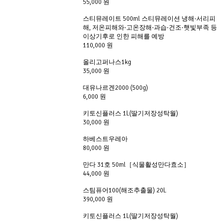
55,000 원
스티뮤레이트 500ml 스티뮤레이션 냉해·서리피
해, 저온피해와·고온장해·과습·건조·햇빛부족 등
이상기후로 인한 피해를 예방
110,000 원
올리고퍼나스1kg
35,000 원
대유나르겐2000 (500g)
6,000 원
키토신플러스 1L(딸기저장성탁월)
30,000 원
하베스트우레아
80,000 원
만다 31호 50ml［식물활성만다효소］
44,000 원
스팀퓨어100(해조추출물) 20L
390,000 원
키토신플러스 1L(딸기저장성탁월)