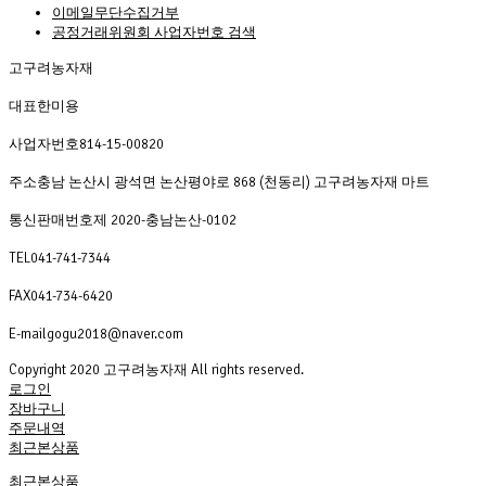
이메일무단수집거부
공정거래위원회 사업자번호 검색
고구려농자재
대표
한미용
사업자번호
814-15-00820
주소
충남 논산시 광석면 논산평야로 868 (천동리) 고구려농자재 마트
통신판매번호
제 2020-충남논산-0102
TEL
041-741-7344
FAX
041-734-6420
E-mail
gogu2018@naver.com
Copyright 2020 고구려농자재 All rights reserved.
로그인
장바구니
주문내역
최근본상품
최근본상품