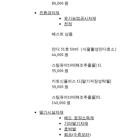
80,000 원
친환경자재
유기농업공시자재
천적
베스트 상품
만다 31호 50ml［식물활성만다효소］
44,000 원
스팀퓨어100(해조추출물) 1L
35,000 원
키토신플러스 1L(딸기저장성탁월)
30,000 원
스팀퓨어100(해조추출물)5L
140,000 원
딸기시설자재
배드, 토양소독제
기타딸기자재
호박벌
펌프(수중모터)