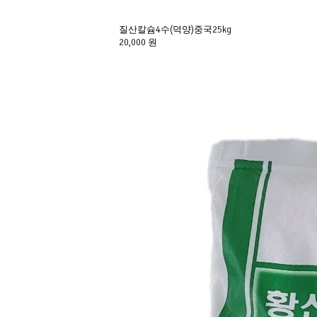
질산칼슘4수(덕양)중국25kg
20,000 원