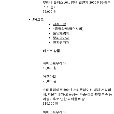
뿌리네 플러스10kg (뿌리발근제 2000평용-하우
스 10동)
53,000 원
J아그로
관주비료
4종영양제(엽면시비)
토양개량제
뿌리발근제
친환경자재
베스트 상품
하베스트우레아
80,000 원
아쿠아칼
75,000 원
스티뮤레이트 500ml 스티뮤레이션 냉해·서리피
해, 저온피해와·고온장해·과습·건조·햇빛부족 등
이상기후로 인한 피해를 예방
110,000 원
하베스트우레아