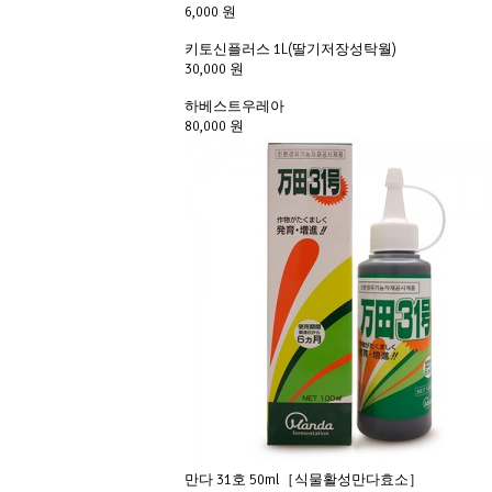
6,000 원
키토신플러스 1L(딸기저장성탁월)
30,000 원
하베스트우레아
80,000 원
만다 31호 50ml［식물활성만다효소］