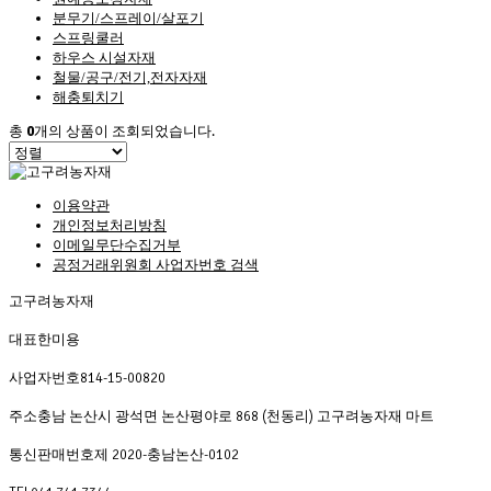
분무기/스프레이/살포기
스프링쿨러
하우스 시설자재
철물/공구/전기,전자자재
해충퇴치기
총
0
개의 상품이 조회되었습니다.
이용약관
개인정보처리방침
이메일무단수집거부
공정거래위원회 사업자번호 검색
고구려농자재
대표
한미용
사업자번호
814-15-00820
주소
충남 논산시 광석면 논산평야로 868 (천동리) 고구려농자재 마트
통신판매번호
제 2020-충남논산-0102