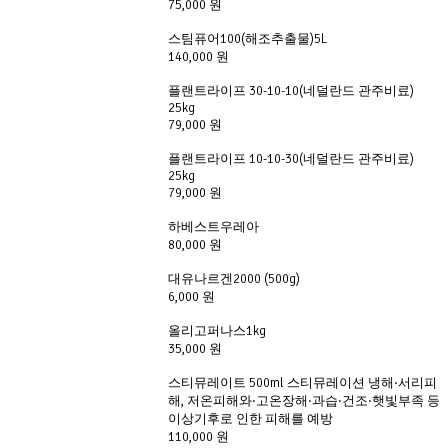
75,000 원
스팀퓨어100(해조추출물)5L
140,000 원
플랜트라이프 30-10-10(네덜란드 관주비료)
25kg
79,000 원
플랜트라이프 10-10-30(네덜란드 관주비료)
25kg
79,000 원
하베스트우레아
80,000 원
대유나르겐2000 (500g)
6,000 원
올리고퍼나스1kg
35,000 원
스티뮤레이트 500ml 스티뮤레이션 냉해·서리피
해, 저온피해와·고온장해·과습·건조·햇빛부족 등
이상기후로 인한 피해를 예방
110,000 원