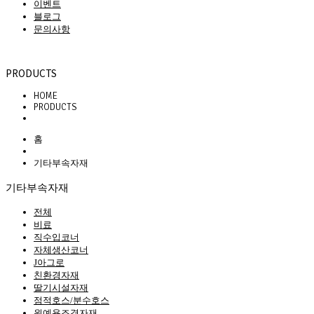
이벤트
블로그
문의사항
PRODUCTS
HOME
PRODUCTS
홈
기타부속자재
기타부속자재
전체
비료
직수입코너
자체생산코너
J아그로
친환경자재
딸기시설자재
점적호스/분수호스
원예용조경자재