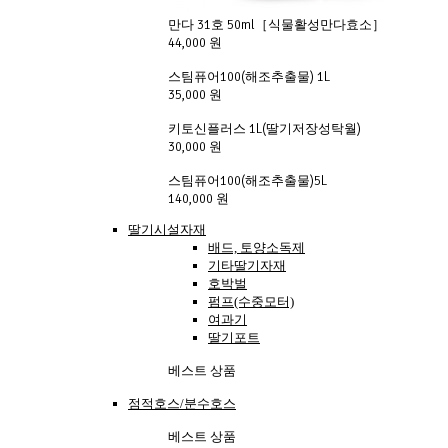
만다 31호 50ml［식물활성만다효소］
44,000 원
스팀퓨어100(해조추출물) 1L
35,000 원
키토신플러스 1L(딸기저장성탁월)
30,000 원
스팀퓨어100(해조추출물)5L
140,000 원
딸기시설자재
배드, 토양소독제
기타딸기자재
호박벌
펌프(수중모터)
여과기
딸기포트
베스트 상품
점적호스/분수호스
베스트 상품