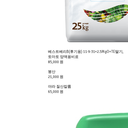
베스트베리B(후기용) 11-9-31+2.5MgO+TE딸기,
토마토 양액용비료
85,000 원
붕산
21,000 원
야라 질산칼륨
65,000 원