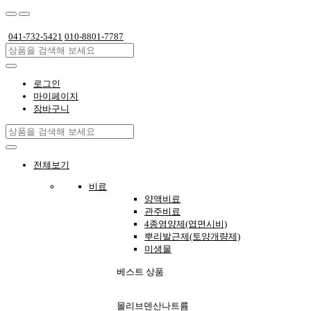
041-732-5421
010-8801-7787
로그인
마이페이지
장바구니
전체보기
비료
양액비료
관주비료
4종영양제(엽면시비)
뿌리발근제(토양개량제)
미생물
베스트 상품
몰리브덴산나트륨