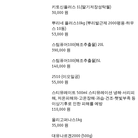
키토신플러스 1L(딸기저장성탁월)
30,000 원
뿌리네 플러스10kg (뿌리발근제 2000평용-하우
스 10동)
53,000 원
스팀퓨어100(해조추출물) 20L
390,000 원
스팀퓨어100(해조추출물)5L
140,000 원
2510 (이오일공)
55,000 원
스티뮤레이트 500ml 스티뮤레이션 냉해·서리피
해, 저온피해와·고온장해·과습·건조·햇빛부족 등
이상기후로 인한 피해를 예방
110,000 원
올리고퍼나스1kg
35,000 원
대유나르겐2000 (500g)