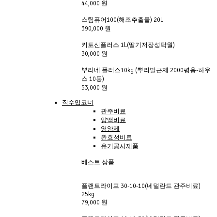
44,000 원
스팀퓨어100(해조추출물) 20L
390,000 원
키토신플러스 1L(딸기저장성탁월)
30,000 원
뿌리네 플러스10kg (뿌리발근제 2000평용-하우
스 10동)
53,000 원
직수입코너
관주비료
양액비료
영양제
완효성비료
유기공시제품
베스트 상품
플랜트라이프 30-10-10(네덜란드 관주비료)
25kg
79,000 원