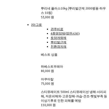
뿌리네 플러스10kg (뿌리발근제 2000평용-하우
스 10동)
53,000 원
J아그로
관주비료
4종영양제(엽면시비)
토양개량제
뿌리발근제
친환경자재
베스트 상품
하베스트우레아
80,000 원
아쿠아칼
75,000 원
스티뮤레이트 500ml 스티뮤레이션 냉해·서리피
해, 저온피해와·고온장해·과습·건조·햇빛부족 등
이상기후로 인한 피해를 예방
110,000 원