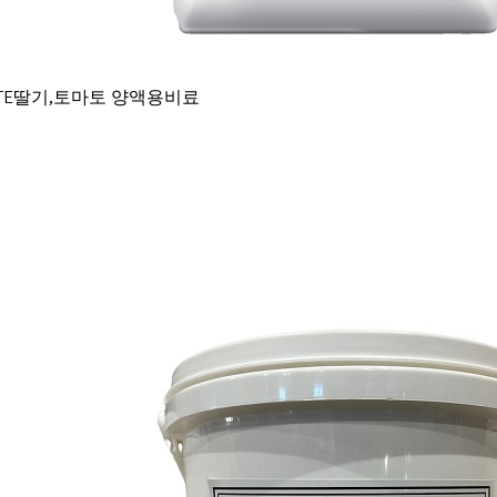
gO+TE딸기,토마토 양액용비료