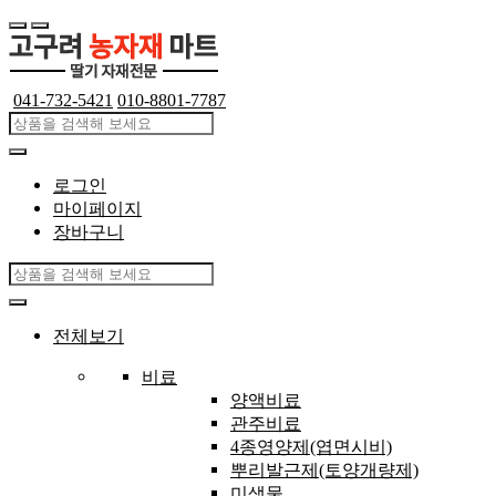
041-732-5421
010-8801-7787
로그인
마이페이지
장바구니
전체보기
비료
양액비료
관주비료
4종영양제(엽면시비)
뿌리발근제(토양개량제)
미생물