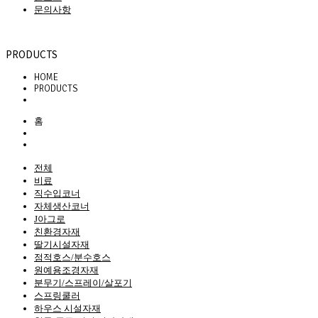
문의사항
 PRODUCTS 
HOME
PRODUCTS
홈
 전체
비료
직수입코너
자체생산코너
J아그로
친환경자재
딸기시설자재
점적호스/분수호스
원예용조경자재
분무기/스프레이/살포기
스프링쿨러
하우스 시설자재