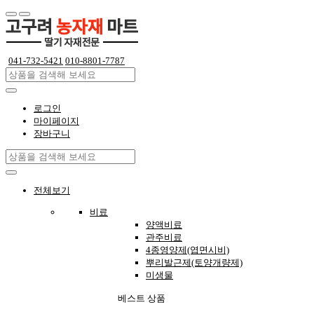
 
041-732-5421
 
010-8801-7787
로그인
마이페이지
장바구니
전체보기
비료
양액비료
관주비료
4종영양제(엽면시비)
뿌리발근제(토양개량제)
미생물
베스트 상품