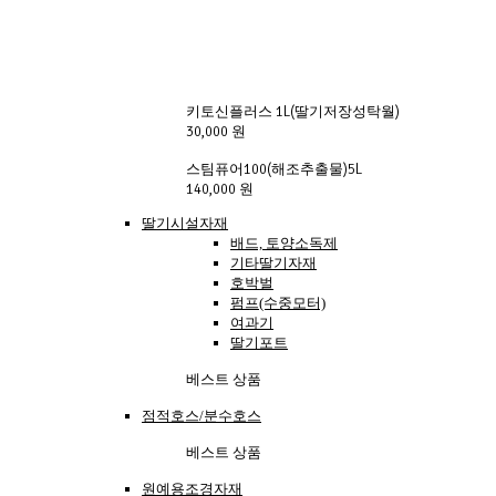
키토신플러스 1L(딸기저장성탁월)
30,000 원
스팀퓨어100(해조추출물)5L
140,000 원
딸기시설자재
배드, 토양소독제
기타딸기자재
호박벌
펌프(수중모터)
여과기
딸기포트
베스트 상품
점적호스/분수호스
베스트 상품
원예용조경자재