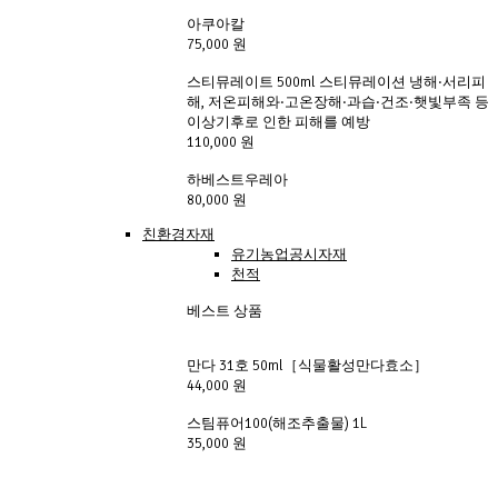
아쿠아칼 
75,000 원
스티뮤레이트 500ml 스티뮤레이션 냉해·서리피
해, 저온피해와·고온장해·과습·건조·햇빛부족 등 
이상기후로 인한 피해를 예방
110,000 원
하베스트우레아 
80,000 원
친환경자재
유기농업공시자재
천적
베스트 상품
만다 31호 50ml［식물활성만다효소］ 
44,000 원
스팀퓨어100(해조추출물) 1L
35,000 원