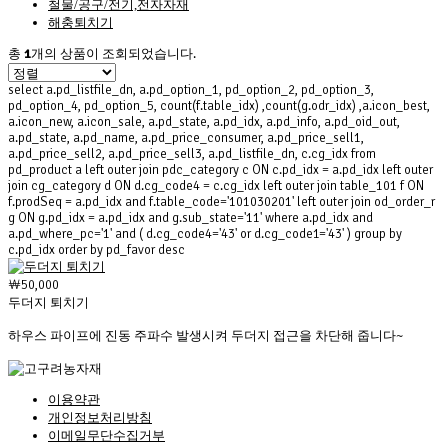
철물/공구/전기,전자자재
해충퇴치기
 총 
1
개의 상품이 조회되었습니다. 
 select a.pd_listfile_dn, a.pd_option_1, pd_option_2, pd_option_3, 
pd_option_4, pd_option_5, count(f.table_idx) ,count(g.odr_idx) ,a.icon_best, 
a.icon_new, a.icon_sale, a.pd_state, a.pd_idx, a.pd_info, a.pd_oid_out, 
a.pd_state, a.pd_name, a.pd_price_consumer, a.pd_price_sell1, 
a.pd_price_sell2, a.pd_price_sell3, a.pd_listfile_dn, c.cg_idx from 
pd_product a left outer join pdc_category c ON c.pd_idx = a.pd_idx left outer 
join cg_category d ON d.cg_code4 = c.cg_idx left outer join table_101 f ON 
f.prodSeq = a.pd_idx and f.table_code='101030201' left outer join od_order_r 
g ON g.pd_idx = a.pd_idx and g.sub_state='11' where a.pd_idx and 
a.pd_where_pc='1' and ( d.cg_code4='43' or d.cg_code1='43' ) group by 
c.pd_idx order by pd_favor desc 
￦50,000
두더지 퇴치기
하우스 파이프에 진동 주파수 발생시켜 두더지 접근을 차단해 줍니다~
이용약관
개인정보처리방침
이메일무단수집거부