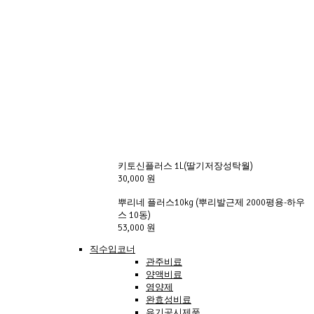
키토신플러스 1L(딸기저장성탁월)
30,000 원
뿌리네 플러스10kg (뿌리발근제 2000평용-하우
스 10동)
53,000 원
직수입코너
관주비료
양액비료
영양제
완효성비료
유기공시제품