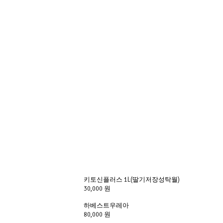
키토신플러스 1L(딸기저장성탁월)
30,000 원
하베스트우레아 
80,000 원