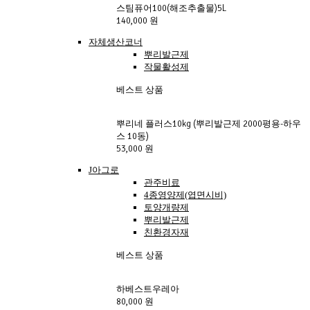
스팀퓨어100(해조추출물)5L
140,000 원
자체생산코너
뿌리발근제
작물활성제
베스트 상품
뿌리네 플러스10kg (뿌리발근제 2000평용-하우
스 10동)
53,000 원
J아그로
관주비료
4종영양제(엽면시비)
토양개량제
뿌리발근제
친환경자재
베스트 상품
하베스트우레아 
80,000 원