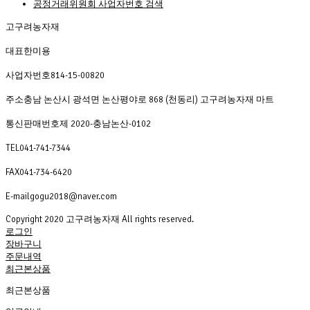
공정거래위원회 사업자번호 검색
고구려농자재
대표
한미용
사업자번호
814-15-00820
주소
충남 논산시 광석면 논산평야로 868 (천동리) 고구려농자재 마트
통신판매번호
제 2020-충남논산-0102
TEL
041-741-7344
FAX
041-734-6420
E-mail
gogu2018@naver.com
Copyright 2020 고구려농자재 All rights reserved. 
로그인
장바구니
주문내역
최근본상품
최근본상품