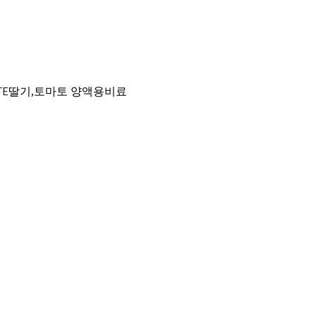
gO+TE딸기,토마토 양액용비료