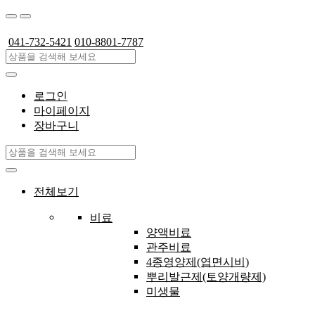
041-732-5421
010-8801-7787
로그인
마이페이지
장바구니
전체보기
비료
양액비료
관주비료
4종영양제(엽면시비)
뿌리발근제(토양개량제)
미생물