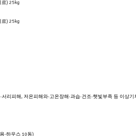
) 25kg
) 25kg
해·서리피해, 저온피해와·고온장해·과습·건조·햇빛부족 등 이상기
용-하우스 10동)