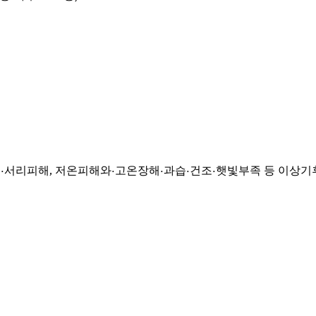
해·서리피해, 저온피해와·고온장해·과습·건조·햇빛부족 등 이상기