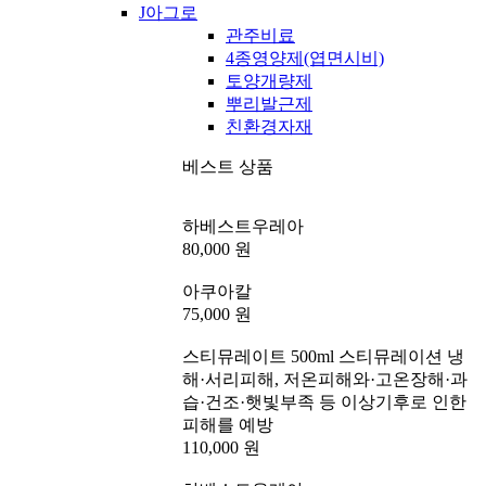
J아그로
관주비료
4종영양제(엽면시비)
토양개량제
뿌리발근제
친환경자재
베스트 상품
하베스트우레아
80,000 원
아쿠아칼
75,000 원
스티뮤레이트 500ml 스티뮤레이션 냉
해·서리피해, 저온피해와·고온장해·과
습·건조·햇빛부족 등 이상기후로 인한
피해를 예방
110,000 원