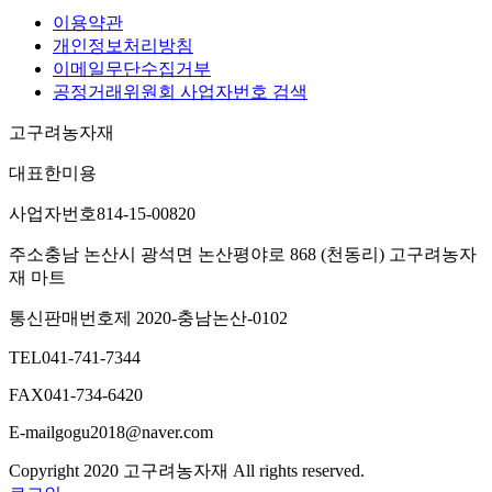
이용약관
개인정보처리방침
이메일무단수집거부
공정거래위원회 사업자번호 검색
고구려농자재
대표
한미용
사업자번호
814-15-00820
주소
충남 논산시 광석면 논산평야로 868 (천동리) 고구려농자
재 마트
통신판매번호
제 2020-충남논산-0102
TEL
041-741-7344
FAX
041-734-6420
E-mail
gogu2018@naver.com
Copyright 2020 고구려농자재 All rights reserved.