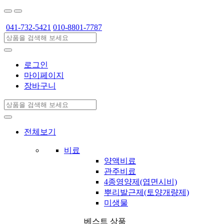
041-732-5421
010-8801-7787
로그인
마이페이지
장바구니
전체보기
비료
양액비료
관주비료
4종영양제(엽면시비)
뿌리발근제(토양개량제)
미생물
베스트 상품