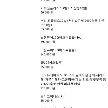
110,000 원
키토신플러스 1L(딸기저장성탁월)
30,000 원
뿌리네 플러스10kg (뿌리발근제 2000평용-하우
스 10동)
53,000 원
스팀퓨어100(해조추출물) 20L
390,000 원
스팀퓨어100(해조추출물)5L
140,000 원
2510 (이오일공)
55,000 원
스티뮤레이트 500ml 스티뮤레이션 냉해·서리피
해, 저온피해와·고온장해·과습·건조·햇빛부족 등
이상기후로 인한 피해를 예방
110,000 원
올리고퍼나스1kg
35,000 원