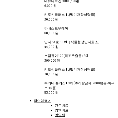
대유나르겐2000 (500g)
6,000 원
키토신플러스 1L(딸기저장성탁월)
30,000 원
하베스트우레아
80,000 원
만다 31호 50ml［식물활성만다효소］
44,000 원
스팀퓨어100(해조추출물) 20L
390,000 원
키토신플러스 1L(딸기저장성탁월)
30,000 원
뿌리네 플러스10kg (뿌리발근제 2000평용-하우
스 10동)
53,000 원
직수입코너
관주비료
양액비료
영양제