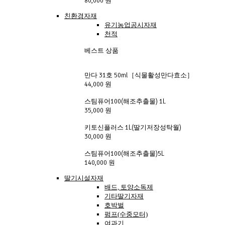
80,000 원
친환경자재
유기농업공시자재
천적
베스트 상품
만다 31호 50ml［식물활성만다효소］
44,000 원
스팀퓨어100(해조추출물) 1L
35,000 원
키토신플러스 1L(딸기저장성탁월)
30,000 원
스팀퓨어100(해조추출물)5L
140,000 원
딸기시설자재
배드, 토양소독제
기타딸기자재
호박벌
펌프(수중모터)
여과기