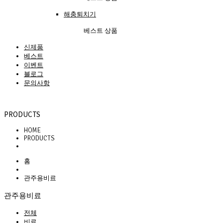
해충퇴치기
베스트 상품
신제품
베스트
이벤트
블로그
문의사항
PRODUCTS
HOME
PRODUCTS
홈
관주용비료
관주용비료
전체
비료