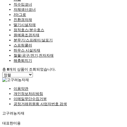
직수입코너
자체생산코너
J아그로
친환경자재
딸기시설자재
점적호스/분수호스
원예용조경자재
분무기/스프레이/살포기
스프링쿨러
하우스 시설자재
철물/공구/전기,전자자재
해충퇴치기
총
0
개의 상품이 조회되었습니다.
이용약관
개인정보처리방침
이메일무단수집거부
공정거래위원회 사업자번호 검색
고구려농자재
대표
한미용