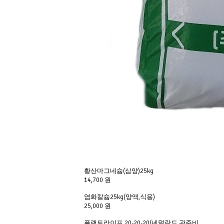
황산마그네슘(삼양)25kg
14,700 원
염화칼슘25kg(양액,식용)
25,000 원
플랜트라이프 20-20-20(네덜란드 관주비