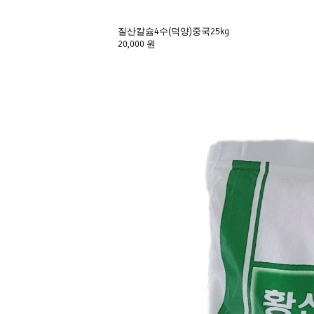
질산칼슘4수(덕양)중국25kg
20,000 원