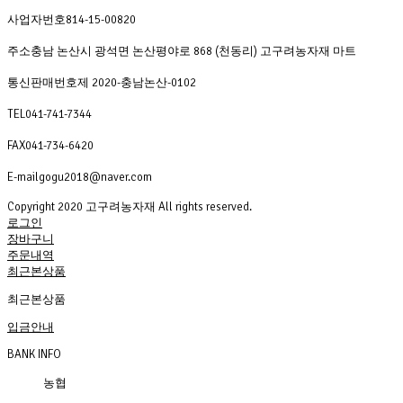
사업자번호
814-15-00820
주소
충남 논산시 광석면 논산평야로 868 (천동리) 고구려농자재 마트
통신판매번호
제 2020-충남논산-0102
TEL
041-741-7344
FAX
041-734-6420
E-mail
gogu2018@naver.com
Copyright 2020 고구려농자재 All rights reserved.
로그인
장바구니
주문내역
최근본상품
최근본상품
입금안내
BANK INFO
농협