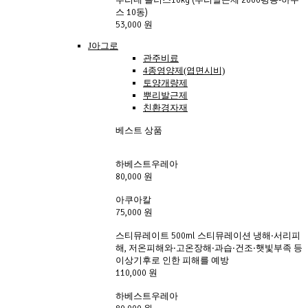
뿌리네 플러스10kg (뿌리발근제 2000평용-하우
스 10동)
53,000 원
J아그로
관주비료
4종영양제(엽면시비)
토양개량제
뿌리발근제
친환경자재
베스트 상품
하베스트우레아
80,000 원
아쿠아칼
75,000 원
스티뮤레이트 500ml 스티뮤레이션 냉해·서리피
해, 저온피해와·고온장해·과습·건조·햇빛부족 등
이상기후로 인한 피해를 예방
110,000 원
하베스트우레아