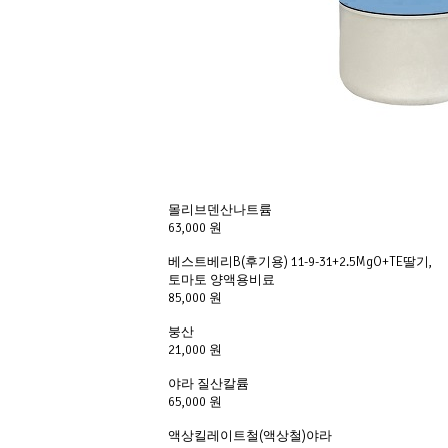
몰리브덴산나트륨
63,000 원
베스트베리B(후기용) 11-9-31+2.5MgO+TE딸기,
토마토 양액용비료
85,000 원
붕산
21,000 원
야라 질산칼륨
65,000 원
액상킬레이트철(액상철)야라