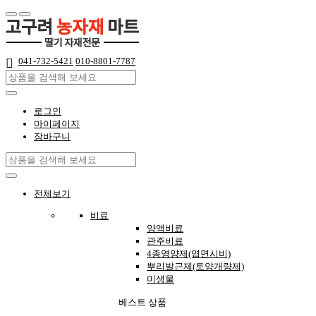
041-732-5421
010-8801-7787
로그인
마이페이지
장바구니
전체보기
비료
양액비료
관주비료
4종영양제(엽면시비)
뿌리발근제(토양개량제)
미생물
베스트 상품